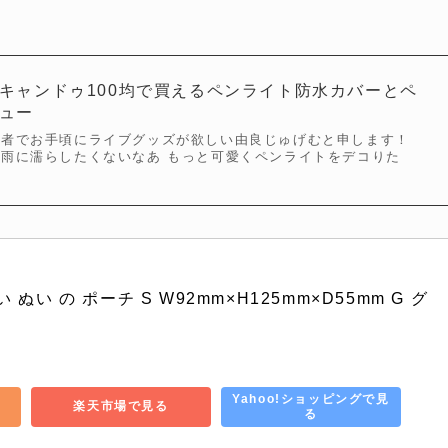
キャンドゥ100均で買えるペンライト防水カバーとペ
ュー
心者でお手頃にライブグッズが欲しい由良じゅげむと申します！
雨に濡らしたくないなあ もっと可愛くペンライトをデコりた
い ぬい の ポーチ S W92mm×H125mm×D55mm G グ
Yahoo!ショッピングで見
楽天市場で見る
る