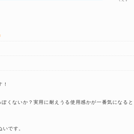
！
す！
安っぽくないか？実用に耐えうる使用感かが一番気になると
ぬいです。