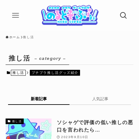
ホーム
推し活
推し活
– category –
推し活
プチプラ推し活グッズ紹介
新着記事
人気記事
ソシャゲで評価の低い推しの悪
推し活
口を言われたら…
2023年9月10日